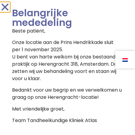
Openingstijden
Belangrijke
mededeling
Maandag: 09:00 - 17:00
Beste patiënt,
Dinsdag: 09:00 - 17:00
Onze locatie aan de Prins Hendrikkade sluit
Woensdag: 09:00 - 17:00
per 1 november 2025.
Tandheelkundige Kliniek Atlas maakt gebruik van
U bent van harte welkom bij onze bestaande
cookies om de gebruikerservaring te verbeteren.
Donderdag: 09:00 - 17:00
Door op 'akkoord' te klikken gaat u akkoord met het
praktijk op Herengracht 318, Amsterdam. Daar
gebruik van de cookies.
zetten wij uw behandeling voort en staan wij
Vrijdag: 09:00 - 12:00
voor u klaar.
Cookie instellingen
Akkoord
Bedankt voor uw begrip en we verwelkomen u
graag op onze Herengracht-locatie!
Met vriendelijke groet,
Team Tandheelkundige Kliniek Atlas