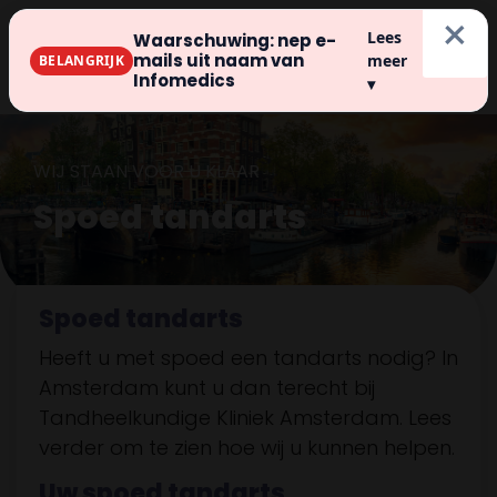
×
Lees
Waarschuwing: nep e-
Inschrijven
mails uit naam van
meer
BELANGRIJK
Infomedics
▾
WIJ STAAN VOOR U KLAAR
Spoed tandarts
Spoed tandarts
Heeft u met spoed een tandarts nodig? In
Amsterdam kunt u dan terecht bij
Tandheelkundige Kliniek Amsterdam. Lees
verder om te zien hoe wij u kunnen helpen.
Uw spoed tandarts