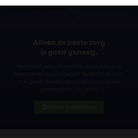
Tandheelkundige kliniek Atlas
is gewaardeerd
op ZorgkaartNederland.
Bekijk alle waarderingen
of
plaats een
waardering
Alleen de beste zorg
is goed genoeg.
Hiernaast ziet u hoe onze patiënten ons
beoordelen op Zorgkaart Nederland. Voor
ons geldt; alleen de beste zorg is goed
genoeg voor uw gebit.
Direct inschrijven