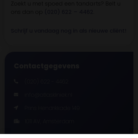
Zoekt u met spoed een tandarts? Belt u
ons dan op
(020) 622 – 4462
.
Schrijf u vandaag nog in als nieuwe cliënt!
Contactgegevens
(020) 622 - 4462
info@atlaskliniek.nl
Prins Hendrikkade 149
1011 AV, Amsterdam