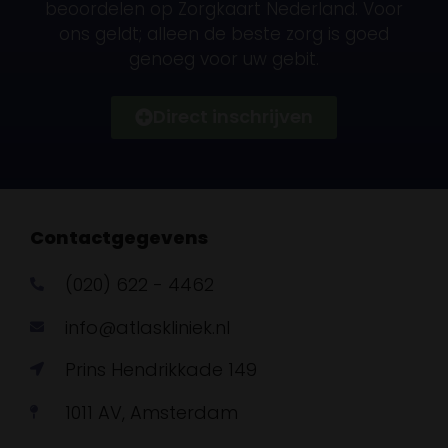
beoordelen op Zorgkaart Nederland. Voor
ons geldt; alleen de beste zorg is goed
genoeg voor uw gebit.
Direct inschrijven
Contactgegevens
(020) 622 - 4462
info@atlaskliniek.nl
Prins Hendrikkade 149
1011 AV, Amsterdam