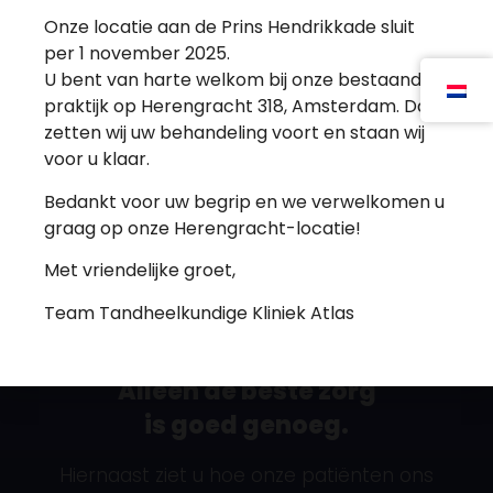
Vrijdag: 09:00 - 12:00
Onze locatie aan de Prins Hendrikkade sluit
per 1 november 2025.
Tandheelkundige Kliniek Atlas maakt gebruik van
U bent van harte welkom bij onze bestaande
cookies om de gebruikerservaring te verbeteren.
Door op 'akkoord' te klikken gaat u akkoord met het
praktijk op Herengracht 318, Amsterdam. Daar
gebruik van de cookies.
zetten wij uw behandeling voort en staan wij
voor u klaar.
Cookie instellingen
Akkoord
Bedankt voor uw begrip en we verwelkomen u
graag op onze Herengracht-locatie!
Tandheelkundige kliniek Atlas
is gewaardeerd
Met vriendelijke groet,
op ZorgkaartNederland.
Bekijk alle waarderingen
of
plaats een
Team Tandheelkundige Kliniek Atlas
waardering
Alleen de beste zorg
is goed genoeg.
Hiernaast ziet u hoe onze patiënten ons