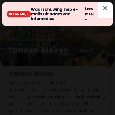
×
Lees
Waarschuwing: nep e-
Inschrijven
mails uit naam van
meer
BELANGRIJK
Infomedics
▾
WIJ STAAN VOOR U KLAAR
Tanden bleken
Tanden bleken
Wilt u uw tanden bleken?
Tandheelkundige Kliniek Amsterdam biedt
diverse specialisten die deze behandeling
op een veilige manier uitvoeren. Wij
garanderen een duurzaam resultaat.