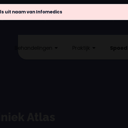
s uit naam van Infomedics
@atlaskliniek.nl
(020) 622 - 4462
Behandelingen
Praktijk
Spoed
niek Atlas