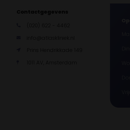
Contactgegevens
Op
(020) 622 - 4462
Maa
info@atlaskliniek.nl
Din
Prins Hendrikkade 149
1011 AV, Amsterdam
Woe
Don
Vri