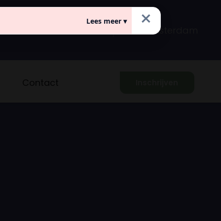
×
Lees meer ▾
Prins Hendrikkade 149
Amsterdam
Contact
Inschrijven