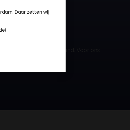
rdam. Daar zetten wij
ie!
elen op Zorgkaart Nederland. Voor ons
 uw gebit.