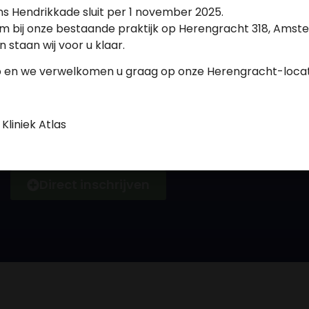
ns Hendrikkade sluit per 1 november 2025.
Tandheelkundige Kliniek Atlas maakt gebruik van
m bij onze bestaande praktijk op Herengracht 318, Amste
cookies om de gebruikerservaring te verbeteren. Door
Alleen de beste zorg
op 'akkoord' te klikken gaat u akkoord met het gebruik
 staan wij voor u klaar.
van de cookies.
is goed genoeg.
p en we verwelkomen u graag op onze Herengracht-locat
Cookie instellingen
Akkoord
Hiernaast ziet u hoe onze patiënten ons beoord
liniek Atlas
geldt; alleen de beste zorg is goed genoeg voor
Direct inschrijven