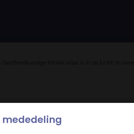
Tandheelkundige Kliniek Atlas is in de lucht! In sa
ke mededeling