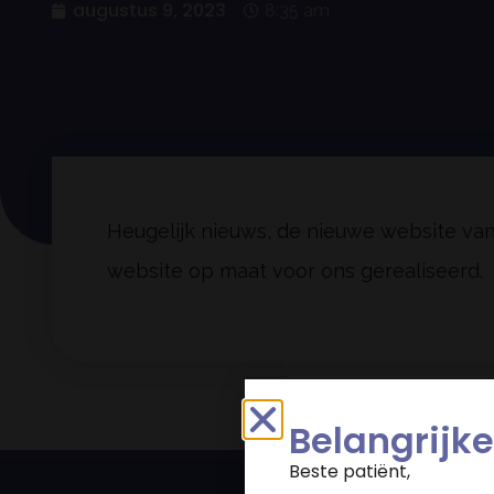
augustus 9, 2023
8:35 am
Heugelijk nieuws, de nieuwe website van 
website op maat voor ons gerealiseerd.
Belangrij
Beste patiënt,