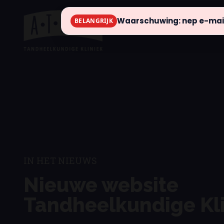
Waarschuwing: nep e-mail
BELANGRIJK
info
IN HET NIEUWS
Nieuwe website
Tandheelkundige Kli