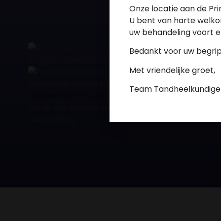
Onze locatie aan de Pri
U bent van harte welko
uw behandeling voort en
Bedankt voor uw begri
Met vriendelijke groet,
Tandheelkundige kliniek Atlas
is
Team Tandheelkundige K
gewaardeerd op ZorgkaartNederland.
Bekijk alle waarderingen
of
plaats een
waardering